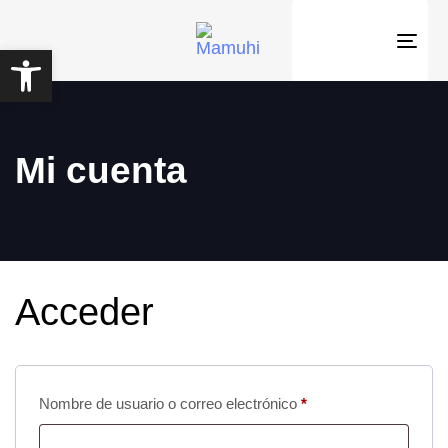
Abrir barra de herramientas
Togg
navig
Mi cuenta
Acceder
Nombre de usuario o correo electrónico
*