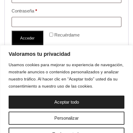
Contraseña
*
Recuérdame
Acceder
¿Olvidaste la contraseña?
Valoramos tu privacidad
Usamos cookies para mejorar su experiencia de navegación,
mostrarle anuncios o contenidos personalizados y analizar
nuestro tráfico. Al hacer clic en “Aceptar todo” usted da su
consentimiento a nuestro uso de las cookies.
Aceptar todo
Personalizar
POLÍTICA DE PRIVACIDAD
AVISO LEGAL
POLÍTICA DE COOKIES