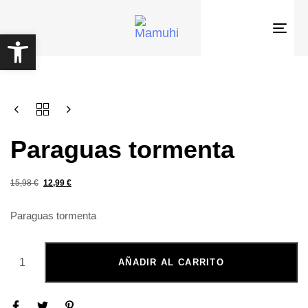
Abrir barra de herramientas
Togg
navig
Paraguas tormenta
15,98
€
12,99
€
Paraguas tormenta
AÑADIR AL CARRITO