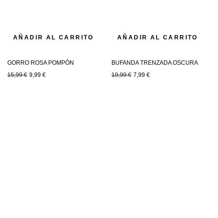
AÑADIR AL CARRITO
AÑADIR AL CARRITO
GORRO ROSA POMPÓN
BUFANDA TRENZADA OSCURA
15,99
€
9,99
€
19,99
€
7,99
€