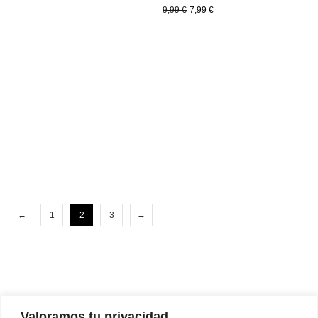
9,99
€
7,99
€
←
1
2
3
→
Valoramos tu privacidad